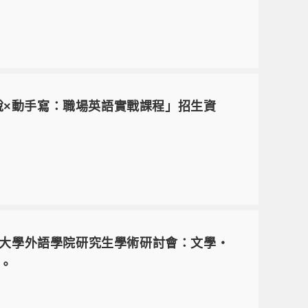
說×動手寫：職場英語實戰課程」招生資
輔仁大學外語學院研究生學術研討會：文學・
。