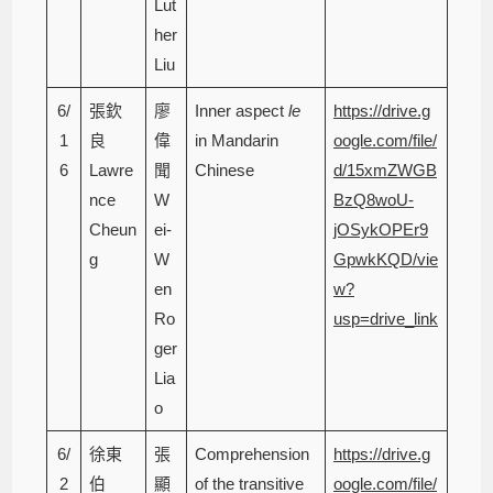
Lut
her
Liu
6/
張欽
廖
Inner aspect
le
https://drive.g
1
良
偉
in Mandarin
oogle.com/file/
6
Lawre
聞
Chinese
d/15xmZWGB
nce
W
BzQ8woU-
Cheun
ei-
jOSykOPEr9
g
W
GpwkKQD/vie
en
w?
Ro
usp=drive_link
ger
Lia
o
6/
徐東
張
Comprehension
https://drive.g
2
伯
顯
of the transitive
oogle.com/file/