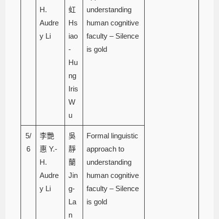
H.
虹
understanding
Audre
Hs
human cognitive
y Li
iao
faculty – Silence
-
is gold
Hu
ng
Iris
W
u
5/
李艷
吳
Formal linguistic
6
惠 Y.-
靜
approach to
H.
蘭
understanding
Audre
Jin
human cognitive
y Li
g-
faculty – Silence
La
is gold
n