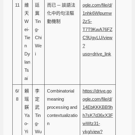
11
維
廷
而已 ─ 談語法
ogle.com/file/d/
天
冀
化中的句法驅
1nhk6Wlpumw
W
Tin
動機制
2zS-
ei-
g-
T7T9KwA76FZ
Tie
Chi
C9UgyLU/view
n
We
?
Dy
i
usp=drive_link
lan
Ts
ai
6/
賴
李
Combinatorial
https://drive.go
8
瑶
定
meaning
ogle.com/file/d/
鍈
武
processing and
14EbKKKBB9h
Ya
Tin
contextualizatio
h7sK7d36xX3F
o-
g-
n
wWtz31-
Yi
Wu
ykg/view?