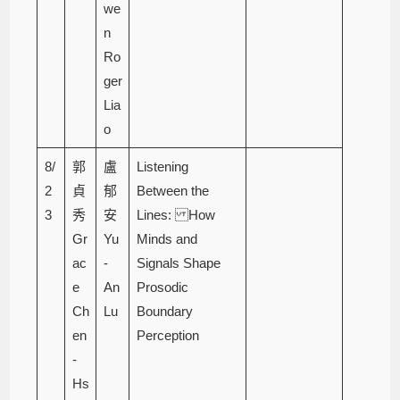
we
n
Ro
ger
Lia
o
8/
郭
盧
Listening
2
貞
郁
Between the
3
秀
安
Lines: How
Gr
Yu
Minds and
ac
-
Signals Shape
e
An
Prosodic
Ch
Lu
Boundary
en
Perception
-
Hs