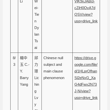
Li
W
VlK9xJABi3-
ei-
cZiH0OvA7d
Tie
QSV/view?
n
usp=drive_link
Dy
lan
Ts
ai
8/
楊中
邱
Chinese null
https://drive.g
3
玉 C.-
力
subject and
oogle.com/file/
Y.
璟
main clause
d/1HLprOfhan
Barry
Lic
phenomenon
Sl2eNxG_Xa
Yang
hin
G4dFwx2N73
g
J-N/view?
Lv
usp=drive_link
y