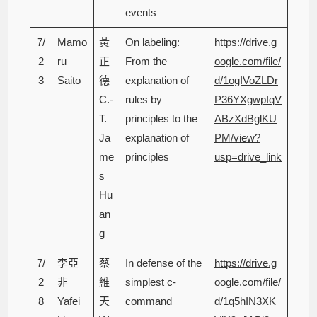
events
7/
Mamo
黃
On labeling:
https://drive.g
2
ru
正
From the
oogle.com/file/
3
Saito
德
explanation of
d/1ogIVoZLDr
C.-
rules by
P36YXgwpIqV
T.
principles to the
ABzXdBglKU
Ja
explanation of
PM/view?
me
principles
usp=drive_link
s
Hu
an
g
7/
李亞
蔡
In defense of the
https://drive.g
2
非
維
simplest c-
oogle.com/file/
8
Yafei
天
command
d/1q5hIN3XK