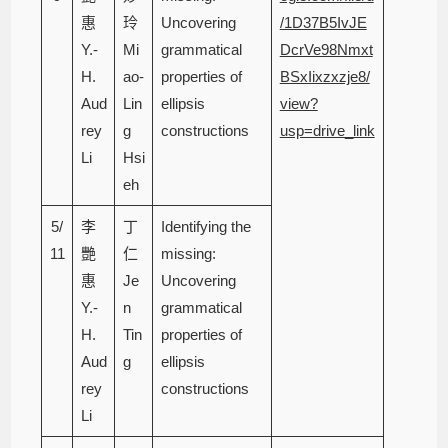
惠
玲
Uncovering
/1D37B5IvJE
Y.-
Mi
grammatical
DcrVe98Nmxt
H.
ao-
properties of
BSxIixzxzje8/
Aud
Lin
ellipsis
view?
rey
g
constructions
usp=drive_link
Li
Hsi
eh
5/
李
丁
Identifying the
11
艷
仁
missing:
惠
Je
Uncovering
Y.-
n
grammatical
H.
Tin
properties of
Aud
g
ellipsis
rey
constructions
Li