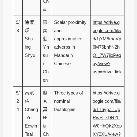
Ch
iu
9/
徐淑
陳
Scalar proximity
https://drive.g
3
瑛
奕
and
oogle.com/file/
Shu-
勳
approximative
d/1jYM9maVp
ing
Yih
adverbs in
6M76bhhN2h
Shyu
su
Mandarin
Oj_7W7jioPeq
n
Chinese
gy/view?
Ch
usp=drive_link
en
9/
蔡承
廖
Three types of
https://drive.g
2
佑
秀
nominal
oogle.com/file/
4
Cheng
真
tautologies
d/1TqypZTUg
-Yu
Hs
RwH_zDRZL
Edwin
iu-
W0HhQk2Xop
Tsai
Ch
XY9XU/view?