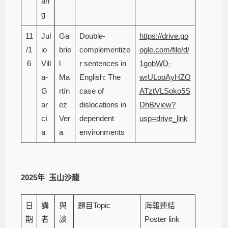
an
g
11
Jul
Ga
Double-
https://drive.go
/1
io
brie
complementize
ogle.com/file/d/
6
Vill
l
r sentences in
1gobWD-
a-
Ma
English: The
wrULooAyHZO
G
rtín
case of
ATztVLSoko5S
ar
ez
dislocations in
DhB/view?
cí
Ver
dependent
usp=drive_link
a
a
environments
2025
年
玉山沙龍
日
講
與
題目Topic
海報連結
期
者
談
Poster link