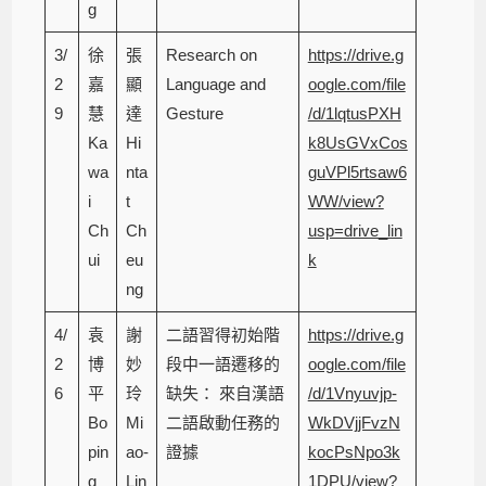
g
3/
徐
張
Research on
https://drive.g
2
嘉
顯
Language and
oogle.com/file
9
慧
達
Gesture
/d/1lqtusPXH
Ka
Hi
k8UsGVxCos
wa
nta
guVPl5rtsaw6
i
t
WW/view?
Ch
Ch
usp=drive_lin
ui
eu
k
ng
4/
袁
謝
二語習得初始階
https://drive.g
2
博
妙
段中一語遷移的
oogle.com/file
6
平
玲
缺失： 來自漢語
/d/1Vnyuvjp-
Bo
Mi
二語啟動任務的
WkDVjjFvzN
pin
ao-
證據
kocPsNpo3k
g
Lin
1DPU/view?