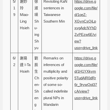
5/
謝妙
徐
Revisiting KaN
https://drive.g
1
玲
淑
sentences in
oogle.com/file/
9
Miao-
瑛
Taiwanese
d/1oeZ-
Ling
Sh
Southern Min
XGynCsQiLp
Hsieh
u-
xvgAdcNYhD
ing
ZvPEzw6E/vi
Sh
ew?
yu
usp=drive_link
6/
謝易
劉
Remarks on
https://drive.g
2
達 I-Ta
辰
inferences of
oogle.com/file/
Hsieh
生
multiplicity and
d/1H1YXkym
Ch
positive polarity
5TudAlR0dRr
en-
of some so-
6r_9rywQpl37
Sh
called indefinite
cA/view?
en
plural NPs in
usp=drive_link
g
Mandarin