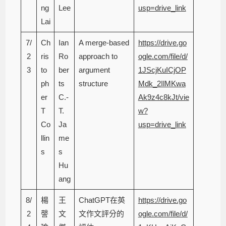
ng
Lee
usp=drive_link
Lai
7/
Ch
Ian
A merge-based
https://drive.go
2
ris
Ro
approach to
ogle.com/file/d/
3
to
ber
argument
1JScjKuICjOP
ph
ts
structure
Mdk_2IlMKwa
er
C.-
Ak9z4c8kJt/vie
T
T.
w?
Co
Ja
usp=drive_link
llin
me
s
s
Hu
ang
8/
楊
王
ChatGPT在英
https://drive.go
2
謦
文
文作文評分的
ogle.com/file/d/