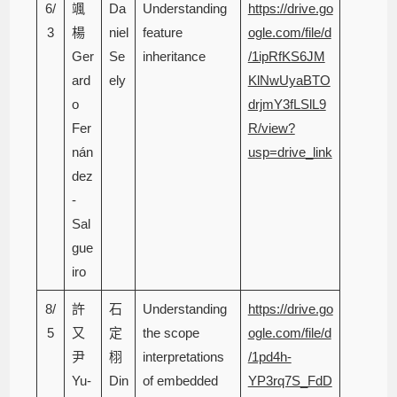
6/
颯
Da
Understanding
https://drive.go
3
楊
niel
feature
ogle.com/file/d
Ger
Se
inheritance
/1ipRfKS6JM
ard
ely
KlNwUyaBTO
o
drjmY3fLSlL9
Fer
R/view?
nán
usp=drive_link
dez
-
Sal
gue
iro
8/
許
石
Understanding
https://drive.go
5
又
定
the scope
ogle.com/file/d
尹
栩
interpretations
/1pd4h-
Yu-
Din
of embedded
YP3rq7S_FdD