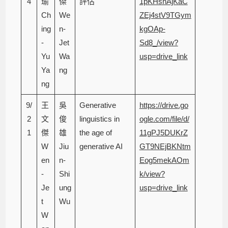
4
瑜
傑
評估
1pKHsnAjKaC
Ch
We
ZEj4stV9TGym
ing
n-
kgOAp-
-
Jet
Sd8_/view?
Yu
Wa
usp=drive_link
Ya
ng
ng
9/
王
吳
Generative
https://drive.go
2
文
俊
linguistics in
ogle.com/file/d/
1
傑
雄
the age of
11gPJ5DUKrZ
W
Jiu
generative AI
GT9NEjBKNtm
en
n-
Eog5mekAOm
-
Shi
k/view?
Je
ung
usp=drive_link
t
Wu
W