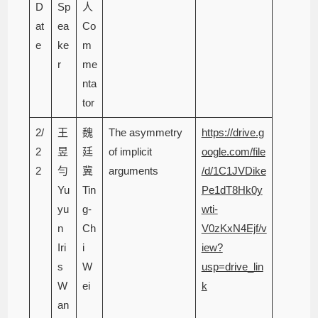
D
Sp
人
at
ea
Co
e
ke
m
r
me
nta
tor
2/
王
魏
The asymmetry
https://drive.g
2
昱
廷
of implicit
oogle.com/file
2
勻
冀
arguments
/d/1C1JVDike
Yu
Tin
Pe1dT8Hk0y
yu
g-
wti-
n
Ch
V0zKxN4Ejf/v
Iri
i
iew?
s
W
usp=drive_lin
W
ei
k
an