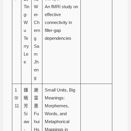
Tin
W
An fMRI study on
g-
ei-
effective
W
Ch
connectivity in
u
ern
filler-gap
Te
g
dependencies
rry
Sa
Le
m
e
Jh
en
g
1
鍾
謝
Small Units, Big
0/
曉
富
Meanings:
11
芳
惠
Morphemes,
Si
Fu
Words, and
aw
hui
Metaphorical
-
Hs
Mappings in