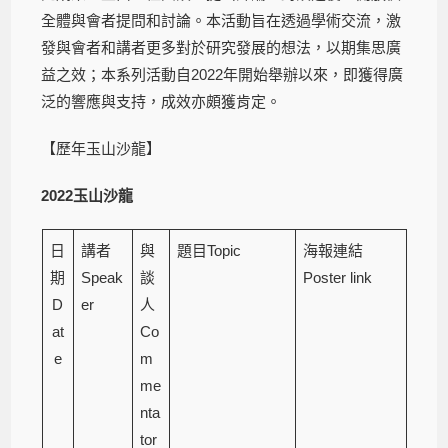
全體與會者提問和討論。本活動旨在透過學術交流，激
發與會者和講者更多對於研究發展的想法，以期集思廣
益之效；本系列活動自2022年開始舉辦以來，即獲得廣
泛的響應與支持，成效亦頗獲肯定。
【歷年玉山沙龍】
2022
玉山沙龍
日
講者
與
題目Topic
海報連結
期
Speak
談
Poster link
D
er
人
at
Co
e
m
me
nta
tor