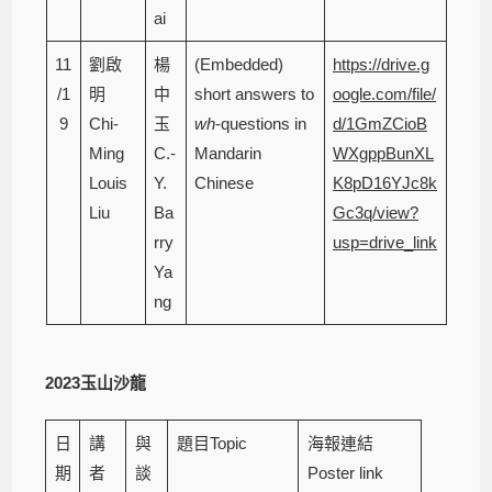
ai
11
劉啟
楊
(Embedded)
https://drive.g
/1
明
中
short answers to
oogle.com/file/
9
Chi-
玉
wh
-questions in
d/1GmZCioB
Ming
C.-
Mandarin
WXgppBunXL
Louis
Y.
Chinese
K8pD16YJc8k
Liu
Ba
Gc3q/view?
rry
usp=drive_link
Ya
ng
2023
玉山沙龍
日
講
與
題目Topic
海報連結
期
者
談
Poster link