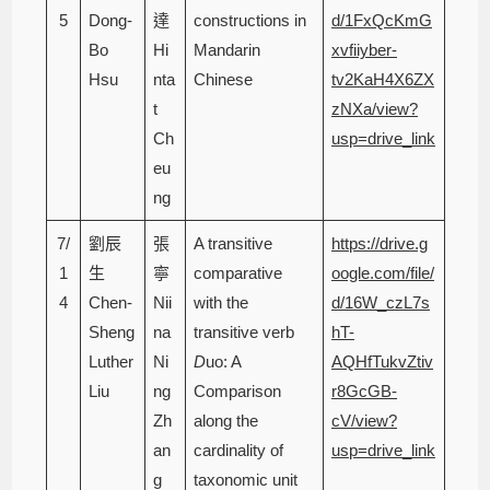
5
Dong-
達
constructions in
d/1FxQcKmG
Bo
Hi
Mandarin
xvfiiyber-
Hsu
nta
Chinese
tv2KaH4X6ZX
t
zNXa/view?
Ch
usp=drive_link
eu
ng
7/
劉辰
張
A transitive
https://drive.g
1
生
寧
comparative
oogle.com/file/
4
Chen-
Nii
with the
d/16W_czL7s
Sheng
na
transitive verb
hT-
Luther
Ni
D
uo: A
AQHfTukvZtiv
Liu
ng
Comparison
r8GcGB-
Zh
along the
cV/view?
an
cardinality of
usp=drive_link
g
taxonomic unit