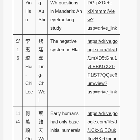
Yin
g-
Wh-questions
DG-pXDeb-
Hs
Xu
in Mandarin: An
xIXmmml/vie
u
Shi
eyetracking
w?
study
usp=drive_link
9/
李
魏
The negative
https://drive.go
1
惠
廷
system in Hlai
ogle.com/file/d
6
琦
冀
/1mXD5tGhu1
Hui
Tin
yLBBKGX21-
-
g-
F1iST7QQue6
Chi
Chi
um/view?
Lee
We
usp=drive_link
i
11
何
蔡
Early humans
https://drive.go
/4
萬
維
had only base-
ogle.com/file/d
順
天
initial numerals
/1CkxGlEQuk
On
We
4nvHKc0ipcuj