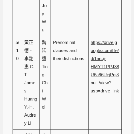
Jo
y
W
u
5/
黃正
魏
Prenominal
https://drive.g
1
德、
廷
clauses and
oogle.com/file/
0
李艷
暨
their distinctions
d/1nrcij-
惠 C.-
Tin
HMYT1PPJ38
T.
g-
U6a96UejPql8
Jame
Ch
nuj_/view?
s
i
usp=drive_link
Huang
W
Y.-H.
ei
Audre
y Li