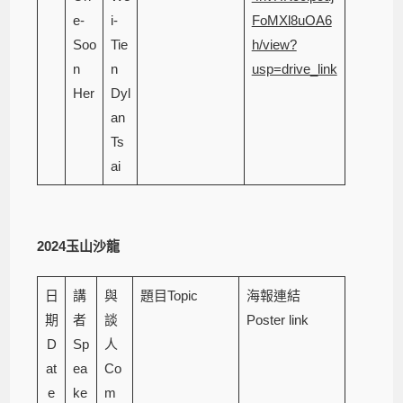
e-
i-
FoMXl8uOA6
Soo
Tie
h/view?
n
n
usp=drive_link
Her
Dyl
an
Ts
ai
2024
玉山沙龍
日
講
與
題目Topic
海報連結
期
者
談
Poster link
D
Sp
人
at
ea
Co
e
ke
m