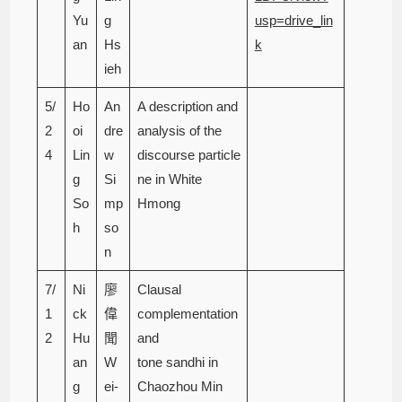
Yu
g
usp=drive_lin
an
Hs
k
ieh
5/
Ho
An
A description and
2
oi
dre
analysis of the
4
Lin
w
discourse particle
g
Si
ne in White
So
mp
Hmong
h
so
n
7/
Ni
廖
Clausal
1
ck
偉
complementation
2
Hu
聞
and
an
W
tone sandhi in
g
ei-
Chaozhou Min