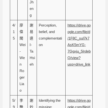
Jh
en
g
4/
廖
謝
Perception,
https://drive.go
1
偉
易
belief, and
ogle.com/file/d
5
聞
達
complementati
/1F8C_sul7k7
Wei
I-
on
AsK5mYG-
-
Ta
7Ggxju_5Irdeb
We
Hsi
Q/view?
n
eh
usp=drive_link
Ro
ger
Lia
o
5/
李
謝
Identifying the
https://drive.go
9
艷
妙
missing:
ogle.com/file/d