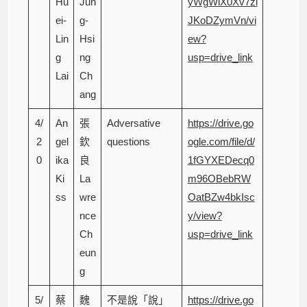
Hu
Jun
yWgWlX0Xv7zi
ei-
g-
JKoDZymVn/vi
Lin
Hsi
ew?
g
ng
usp=drive_link
Lai
Ch
ang
4/
An
張
Adversative
https://drive.go
2
gel
欽
questions
ogle.com/file/d/
0
ika
良
1fGYXEDecq0
Ki
La
m96OBebRW
ss
wre
OatBZw4bkIsc
nce
y/view?
Ch
usp=drive_link
eun
g
5/
蔡
魏
不是說「說」
https://drive.go