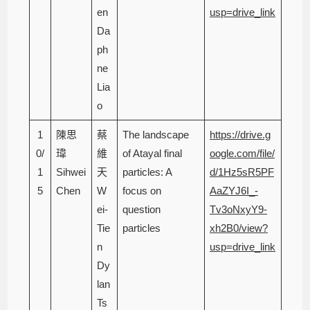
en
usp=drive_link
Da
ph
ne
Lia
o
1
陳思
蔡
The landscape
https://drive.g
0/
瑋
維
of Atayal final
oogle.com/file/
1
Sihwei
天
particles: A
d/1Hz5sR5PF
5
Chen
W
focus on
AaZYJ6I_-
ei-
question
Tv3oNxyY9-
Tie
particles
xh2B0/view?
n
usp=drive_link
Dy
lan
Ts