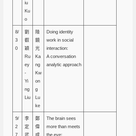
iu
Ku
o
8/
劉
陸
Doing identity
3
叡
鏡
work in social
0
穎
光
interaction:
Ru
Ka
A conversation
ey
ng
analytic approach
-
Kw
Yi
on
ng
g
Liu
Lu
ke
9/
李
鄭
The brain sees
2
定
偉
more than meets
7
武
成
the eye: