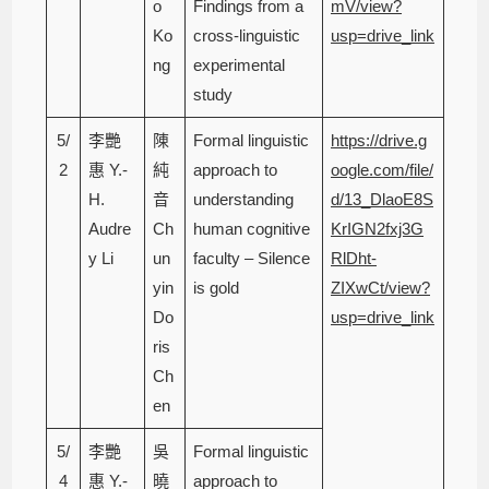
o
Findings from a
mV/view?
Ko
cross-linguistic
usp=drive_link
ng
experimental
study
5/
李艷
陳
Formal linguistic
https://drive.g
2
惠 Y.-
純
approach to
oogle.com/file/
H.
音
understanding
d/13_DlaoE8S
Audre
Ch
human cognitive
KrIGN2fxj3G
y Li
un
faculty – Silence
RlDht-
yin
is gold
ZIXwCt/view?
Do
usp=drive_link
ris
Ch
en
5/
李艷
吳
Formal linguistic
4
惠 Y.-
曉
approach to