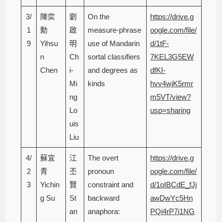
3/
陳奕
劉
On the
https://drive.g
1
勳
啟
measure-phrase
oogle.com/file/
9
Yihsu
明
use of Mandarin
d/1tF-
n
Ch
sortal classifiers
7KEL3G5EW
Chen
i-
and degrees as
dfKI-
Mi
kinds
hvv4wjK5rmr
ng
m5VT/view?
Lo
usp=sharing
uis
Liu
4/
蘇宜
江
The overt
https://drive.g
2
青
丕
pronoun
oogle.com/file/
3
Yichin
賢
constraint and
d/1oIBCdE_fJj
g Su
St
backward
awDwYc5Hn
an
anaphora:
PQi4rP7i1NG