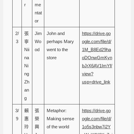
r
me
ntat
or
2/
張
Jim
John and
https://drive.go
3
寧
Wo
perhaps Mary
ogle.com/file/d/
Nii
od
went to the
1M_B8Ed29ha
na
store
oDOnwGmKyn
Ni
bJrX6AV1ImYf/
ng
view?
Zh
usp=drive_link
an
g
3/
賴
張
Metaphor:
https://drive.go
9
惠
榮
Making sense
ogle.com/file/d/
玲
興
of the world
1o5s3nbw7i2Y