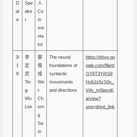
D
Spe
人
at
ake
Co
e
r
m
me
nta
tor
3/
李
鄭
The neural
https://drive.go
1
定
偉
foundations of
ogle.com/file/d
8
武
成
syntactic
/1Y6T3YjXS8
Tin
We
movements
Ho6Js5zS0x_
g-
i-
and directions
Vdy_m0iayoK
Wu
Ch
a/view?
Lee
ern
usp=drive_link
g
Sa
m