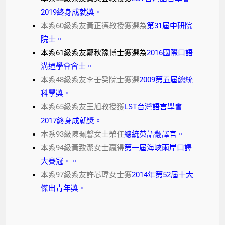
2019終身成就獎。
本系
60
級系友黃正德教授獲選為
第31屆中研院
院士。
本系61級系友鄭秋豫博士獲選為
2016國際口語
溝通學會會士。
本系48級系友李壬癸院士獲選
2009第五屆總統
科學獎。
本系65級系友王旭教授獲
LST台灣語言學會
2017終身成就獎。
本系93級陳珮馨女士榮任
總統英語翻譯官。
本系94級黃致潔女士贏得
第一屆海峽兩岸口譯
大賽冠。。
本系97級系友許芯瑋女士獲
2014年第52屆十大
傑出青年獎。