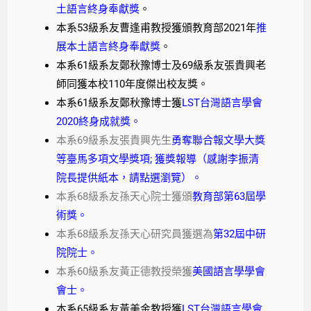
土語言終身奉獻獎
。
本系53級系友曹逢甫教授獲頒教育部2021年
推
展本土語言終身奉獻獎
。
本系61級系友鄭秋豫博士及69級系友張貴興老
師同獲本校110年度傑出校友獎。
本系61級系友鄭秋豫博士獲
LST台灣語言學會
2020終身成就獎
。
本系69級系友張貴興先生
勇奪聯合報文學大獎
等臺馬多項文學獎
項;
獲獎報導（感謝李振清
院長提供紙本，請點選瀏覽）
。
本系
68級系友孫天心院士獲頒
教育部第63屆學
術獎。
本系68級系友孫天心研究員獲選為
第32屆中研
院院士。
本系
60
級系友黃正德教授榮獲
美國語言學學會
會士。
本系65級系友黃美金教授獲
LST台灣語言學會