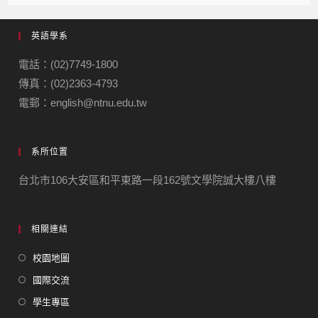
英語學系
電話：(02)7749-1800
傳真：(02)2363-4793
電郵：english@ntnu.edu.tw
系所位置
台北市106大安區和平東路一段162號文學院誠大樓八樓
相關連結
校園地圖
國際交流
學生專區