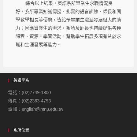
綜合以上結果，英語系所畢業生求職情況良
好，系所專業知識傳授、扎實的語言訓練、師長和同
學教學相長等優勢，皆給予畢業生職涯發展很大的助
力；因應畢業生的需求，系所及師長也持續提供各種
課程、資源、學習活動，幫助學生拓展多項有益於求
職和生涯發展等能力。
英語學系
電話：(02)7749-1800
傳真：(02)2363-4793
電郵：english@ntnu.edu.tw
系所位置