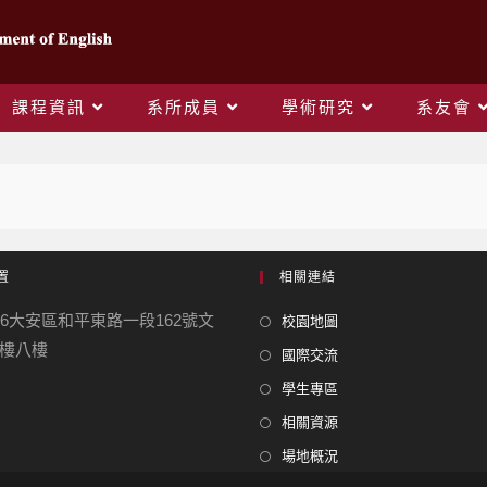
課程資訊
系所成員
學術研究
系友會
置
相關連結
06大安區和平東路一段162號文
校園地圖
樓八樓
國際交流
學生專區
相關資源
場地概況