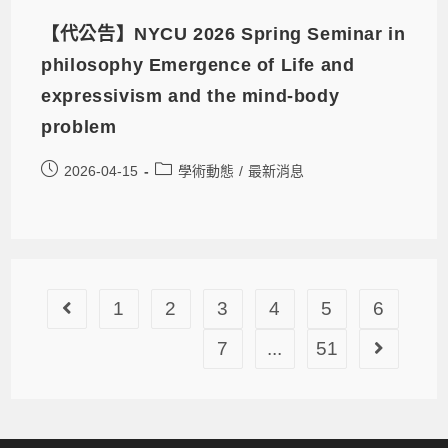
【代公告】NYCU 2026 Spring Seminar in
philosophy Emergence of Life and
expressivism and the mind-body
problem
2026-04-15
學術動態
/
最新消息
1
2
3
4
5
6
7
...
51