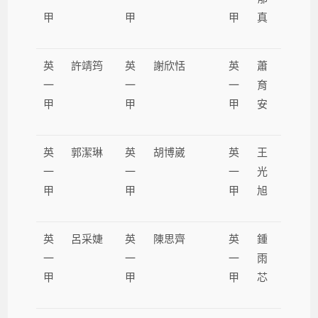
甲
甲
甲
真
英
許靖筠
英
謝欣恬
英
蕭
一
一
一
育
甲
甲
甲
安
英
郭潔琳
英
胡博崴
英
王
一
一
一
光
甲
甲
甲
旭
英
呂采婕
英
陳思齊
英
鍾
一
一
一
雨
甲
甲
甲
芯