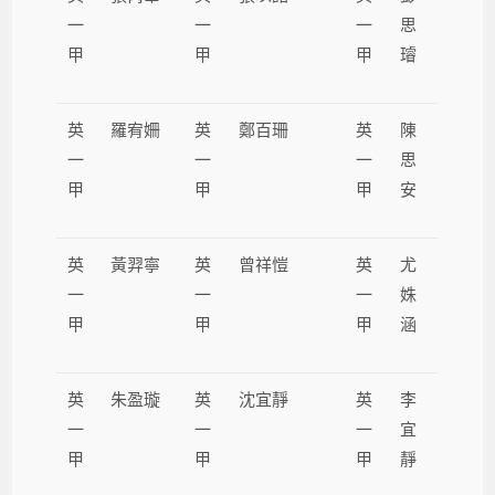
一
一
一
思
甲
甲
甲
璿
英
羅宥姍
英
鄭百珊
英
陳
一
一
一
思
甲
甲
甲
安
英
黃羿寧
英
曾祥愷
英
尤
一
一
一
姝
甲
甲
甲
涵
英
朱盈璇
英
沈宜靜
英
李
一
一
一
宜
甲
甲
甲
靜