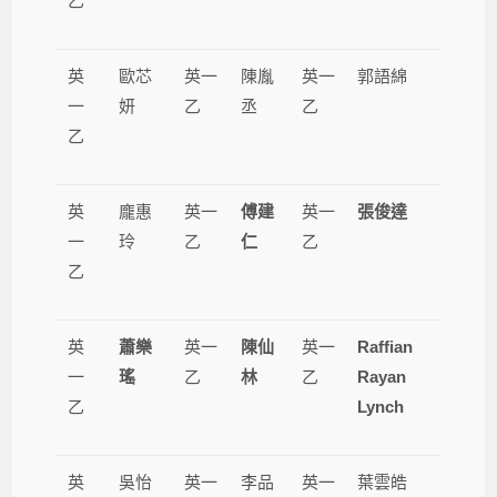
乙
英
歐芯
英一
陳胤
英一
郭語綿
一
妍
乙
丞
乙
乙
英
龐惠
英一
傅建
英一
張俊達
一
玲
乙
仁
乙
乙
英
蕭樂
英一
陳仙
英一
Raffian
一
瑤
乙
林
乙
Rayan
乙
Lynch
英
吳怡
英一
李品
英一
葉雲皓