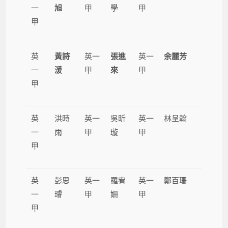
一
旭
甲
學
甲
甲
英
黃詩
英一
張進
英一
余麗芳
一
湲
甲
來
甲
甲
英
洪時
英一
吳昕
英一
林呈翰
一
雨
甲
璇
甲
甲
英
彭思
英一
羅宥
英一
鄭百珊
一
璿
甲
姍
甲
甲