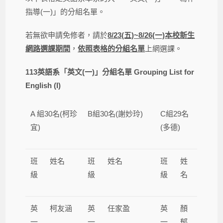
指導(一)」的分組名單。
若無欲申請免修者，請於
8/23(五)~8/26(一)本校新生
網路選課期間
，
依照表格的分組名單
上網選課。
113
英語系「英文
(
一
)
」分組名單 Grouping List for
English (I)
A 組30名(柯珍
B組30名(謝妙玲)
C組29名
宜)
(多德)
班
姓名
班
姓名
班
姓
級
級
級
名
英
柯友涵
英
任家盈
英
顏
一
一
一
郁