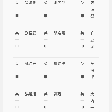
英
曾維姚
英
池昱瑩
英
方
一
一
一
詩
甲
甲
甲
叡
英
劉語雯
英
張宸嘉
英
許
一
一
一
嘉
甲
甲
甲
珈
英
林沛辰
英
盧瑋澤
英
吳
一
一
一
柏
甲
甲
甲
學
英
洪若旭
英
高湛
英
大
一
一
一
內
甲
甲
甲
一