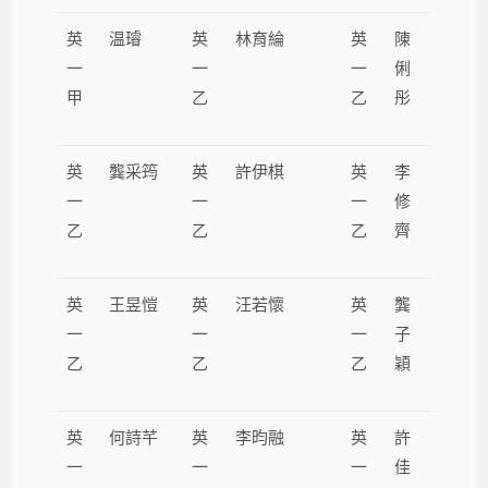
英
温璿
英
林育綸
英
陳
一
一
一
俐
甲
乙
乙
彤
英
龔采筠
英
許伊棋
英
李
一
一
一
修
乙
乙
乙
齊
英
王昱愷
英
汪若懷
英
龔
一
一
一
子
乙
乙
乙
穎
英
何詩芊
英
李昀融
英
許
一
一
一
佳