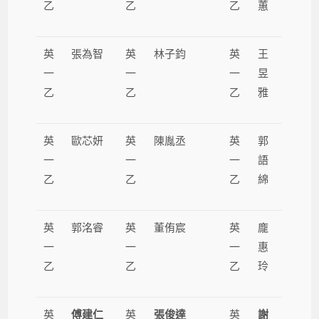
乙
乙
乙
蕙
英
張為智
英
林子鈞
英
王
一
一
一
昱
乙
乙
乙
雅
英
歐芯妍
英
陳胤丞
英
郭
一
一
一
語
乙
乙
乙
綿
英
郭洺睿
英
董侑宸
英
龐
一
一
一
惠
乙
乙
乙
玲
英
傅建仁
英
張俊達
英
謝