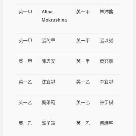
英一甲
Alina
英一甲
林沛鈞
Mokrushina
英一甲
張芮華
英一甲
張以諾
英一甲
陳思安
英一甲
黃羿寧
英一乙
沈宜靜
英一乙
李宜靜
英一乙
龔采筠
英一乙
許伊棋
英一乙
龔子穎
英一乙
何詩芊