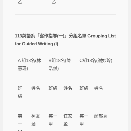
乙
乙
113
英語系「寫作指導
(
一
)
」分組名單
Grouping List
for Guided Writing (I)
A 組18名(林
B組18名(陳
C組18名(謝妙玲)
蕙珊)
浩然)
班
姓名
班級
姓名
班級
姓名
級
英
柯友
英一
任家
英一
顏郁真
一
涵
甲
盈
甲