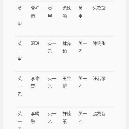
英
曾祥
英一
尤姝
英一
朱盈璇
一
愷
甲
涵
甲
甲
英
温璿
英一
林育
英一
陳俐彤
一
乙
綸
乙
甲
英
李修
英一
王昱
英一
汪若懷
一
齊
乙
愷
乙
乙
英
李昀
英一
許佳
英一
張為智
一
融
乙
蕙
乙