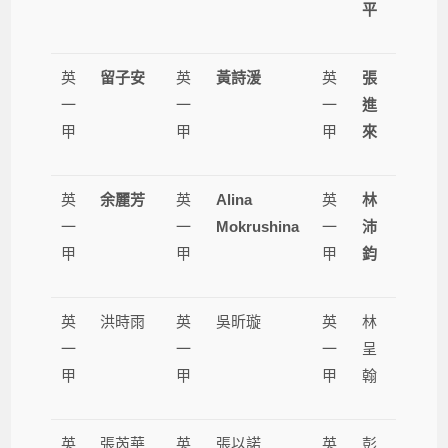
平
英
留子安
英
黃詩湲
英
張
一
一
一
進
甲
甲
甲
來
英
余麗芳
英
Alina
英
林
一
一
Mokrushina
一
沛
甲
甲
甲
鈞
英
洪時雨
英
吳昕璇
英
林
一
一
一
呈
甲
甲
甲
翰
英
張芮華
英
張以諾
英
彭