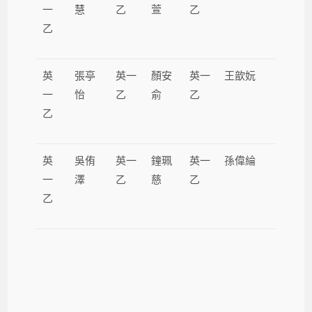
一
慧
乙
萱
乙
乙
英
張亭
英一
顏安
英一
王歆妧
一
怡
乙
俞
乙
乙
英
吳侑
英一
鐘珮
英一
孫偉綸
一
澤
乙
慈
乙
乙