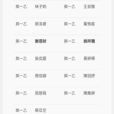
英一乙
林子鈞
英一乙
王昱雅
英一乙
郭洺睿
英一乙
董侑宸
英一乙
謝恩財
英一乙
姚梓聰
英一乙
吳奕葳
英一乙
黃妍樺
英一乙
周佳穎
英一乙
陳冠妤
英一乙
翁慈薇
英一乙
陳雁屏
英一乙
蔡亞芝