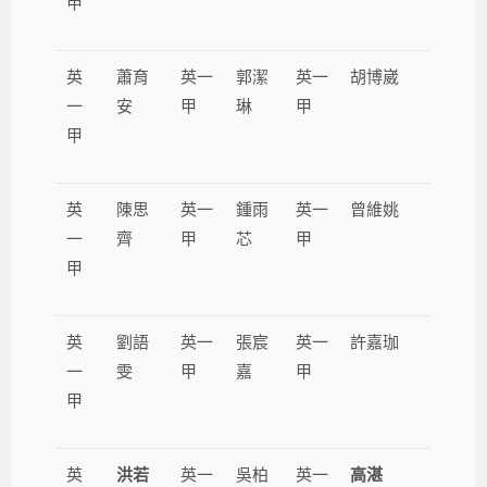
甲
英
蕭育
英一
郭潔
英一
胡博崴
一
安
甲
琳
甲
甲
英
陳思
英一
鍾雨
英一
曾維姚
一
齊
甲
芯
甲
甲
英
劉語
英一
張宸
英一
許嘉珈
一
雯
甲
嘉
甲
甲
英
洪若
英一
吳柏
英一
高湛