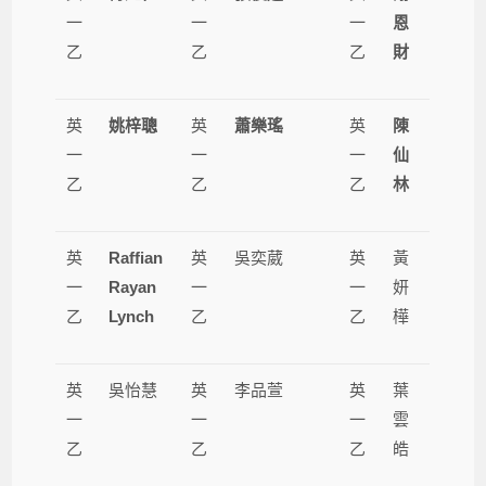
一
一
一
恩
乙
乙
乙
財
英
姚梓聰
英
蕭樂瑤
英
陳
一
一
一
仙
乙
乙
乙
林
英
Raffian
英
吳奕葳
英
黃
一
Rayan
一
一
妍
乙
Lynch
乙
乙
樺
英
吳怡慧
英
李品萱
英
葉
一
一
一
雲
乙
乙
乙
皓