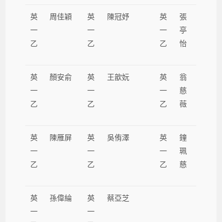
英
周佳穎
英
陳冠妤
英
張
一
一
一
亭
乙
乙
乙
怡
英
顏安俞
英
王歆妧
英
翁
一
一
一
慈
乙
乙
乙
薇
英
陳雁屏
英
吳侑澤
英
鐘
一
一
一
珮
乙
乙
乙
慈
英
孫偉綸
英
蔡亞芝
一
一