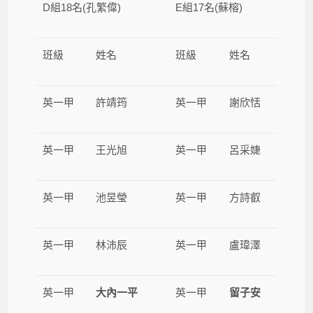
D組18名(孔繁偉)
E組17名(蘇榕)
班級
姓名
班級
姓名
英一甲
許靖筠
英一甲
謝欣恬
英一甲
王光旭
英一甲
呂采婕
英一甲
池昱瑩
英一甲
方詩叡
英一甲
林沛辰
英一甲
盧瑋澤
英一甲
大內一平
英一甲
留子安