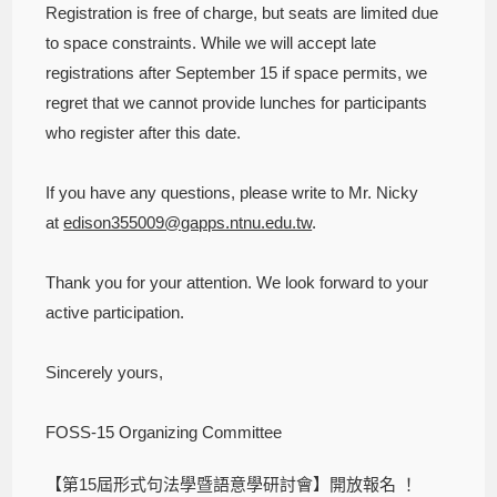
Registration is free of charge, but seats are limited due
to space constraints. While we will accept late
registrations after September 15 if space permits, we
regret that we cannot provide lunches for participants
who register after this date.
If you have any questions, please write to Mr. Nicky
at
edison355009@gapps.ntnu.edu.tw
.
Thank you for your attention. We look forward to your
active participation.
Sincerely yours,
FOSS-15 Organizing Committee
【第15屆形式句法學暨語意學研討會】開放報名 ！