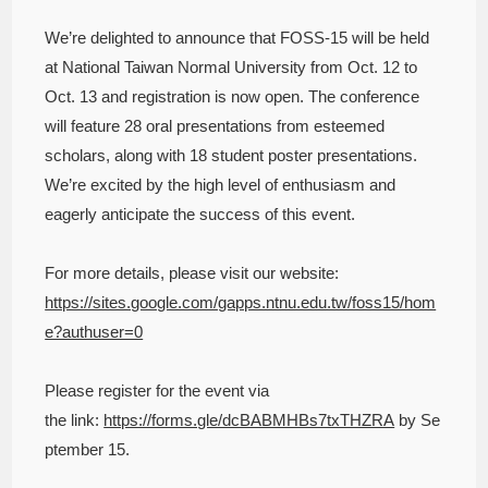
We’re delighted to announce that FOSS-15 will be held
at National Taiwan Normal University from Oct. 12 to
Oct. 13 and registration is now open. The conference
will feature 28 oral presentations from esteemed
scholars, along with 18 student poster presentations.
We’re excited by the high level of enthusiasm and
eagerly anticipate the success of this event.
For more details, please visit our website:
https://sites.google.com/gapps.ntnu.edu.tw/foss15/hom
e?authuser=0
Please register for the event via
the link:
https://forms.gle/dcBABMHBs7txTHZRA
by Se
ptember 15.