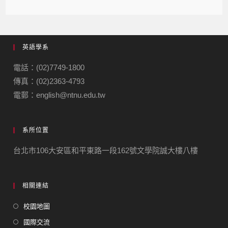
英語學系
電話：(02)7749-1800
傳真：(02)2363-4793
電郵：english@ntnu.edu.tw
系所位置
台北市106大安區和平東路一段162號文學院誠大樓八樓
相關連結
校園地圖
國際交流