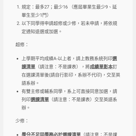
規定：最多27；最少16 （應屆畢業生最少9、延
畢生至少1門）
以下同學得申請超修或少修，若未申請，將依規
定通知退選或加選。
超修：
上學期平均成績A-以上者，請上教務系統列印
選
課清單
（請注意：不是課表），將
成績單影本
釘
在選課清單後(請自行影印，系辦不代印)，交至英
語系辦。
有雙主修或輔系同學，系上可直接同意加選，請
列印
選課清單
（請注意：不是課表）交至英語系
辦。
少修：
學分不足同學務必於選課清單
（請注意：不是課