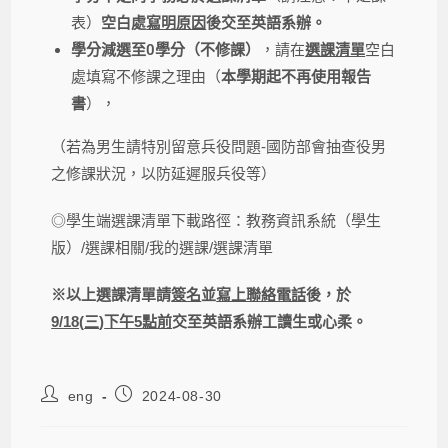
表）
空白處
寫明原因
後交至英語系辦。
學分減選至0學分（不修課）
，請在
選課清單
空白
處填寫不修課之理由（
本學期起不再使用報告
書
），
（若為男生請特別留意兵役問題-國防部會抽查役男
之修課狀況，以防延遲服兵役等）
◎學生端選課清單下載路徑：教務資訊系統（學生
版）/選課相關/我的選課/選課清單
※
以上選課清單請
簽名
並
寫上聯絡電話
後，於
9/18(
三
)
下午
5
點前
交至英語系辦工讀生或心柔。
eng
2024-08-30