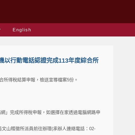
English
機以行動電話認證完成113年度綜合所
綜合所得稅結算申報，檢送宣導檔案5份。
務網」完成所得稅申報，如選擇在家透過電腦網路申
文山稽徵所派員前往辦理(承辦人連絡電話：02-