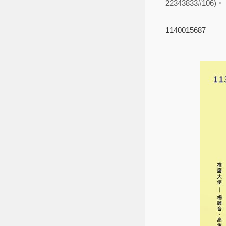
22343833#106)。
1140015687