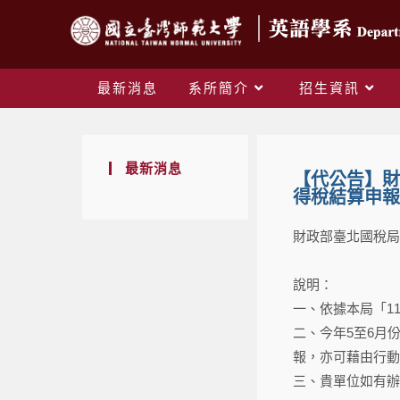
最新消息
系所簡介
招生資訊
最新消息
【代公告】財
得稅結算申報
財政部臺北國稅局
說明：​
一、依據本局「1
二、今年5至6月
報，亦可藉由行動
三、貴單位如有辦