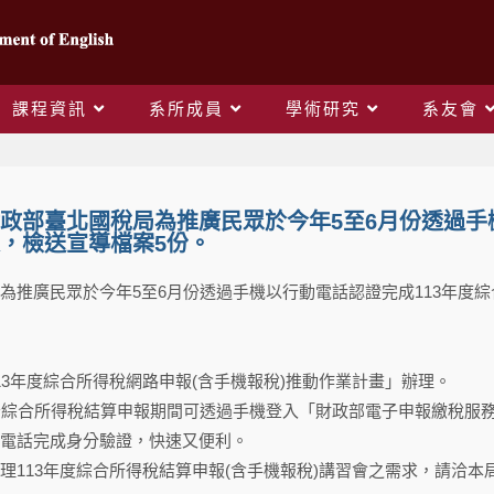
課程資訊
系所成員
學術研究
系友會
政部臺北國稅局為推廣民眾於今年5至6月份透過手
，檢送宣導檔案5份。
為推廣民眾於今年5至6月份透過手機以行動電話認證完成113年度
13年度綜合所得稅網路申報(含手機報稅)推動作業計畫」辦理。
份綜合所得稅結算申報期間可透過手機登入「財政部電子申報繳稅服
電話完成身分驗證，快速又便利。
理113年度綜合所得稅結算申報(含手機報稅)講習會之需求，請洽本局