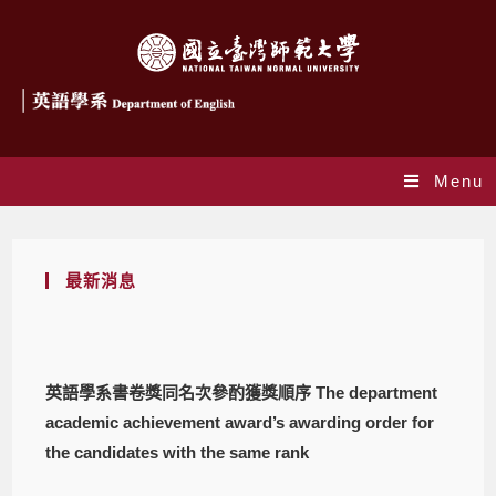
Menu
最新消息
英語學系書卷獎同名次參酌獲獎順序 The department
academic achievement award’s awarding order for
the candidates with the same rank