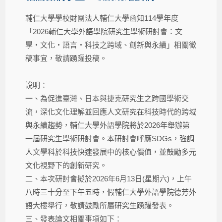
輔仁大學學校財團法人輔仁大學函知114學年度
「2026輔仁大學外語學院研究生學術研討會：文
學・文化・語言・科技之跨域、創新與永續」相關徵
稿事宜，敬請踴躍投稿。
說明：​
一、為促進臺灣、日本與捷克研究生之跨國學術交
流，深化文化理解並回應人文研究在科技時代的跨域
與永續趨勢，輔仁大學外語學院將於2026年舉辦第
一屆研究生學術研討會。本研討會呼應SDGs，強調
人文學科於科技快速發展中的核心價值，並鼓勵多元
文化視野下的創新研究。
二、本次研討會擬於2026年6月13日(星期六)，上午
八時三十分至下午五時，假輔仁大學外語學院德芳外
語大樓舉行，敬請鼓勵所屬研究生踴躍發表。
三、發表論文相關事項如下：