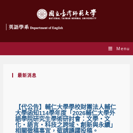
Menu
最新消息
【代公告】輔仁大學學校財團法人輔仁
大學函知114學年度「2026輔仁大學外
語學院研究生學術研討會：文學・文
化・語言・科技之跨域、創新與永續」
相關徵稿事宜，敬請踴躍投稿。